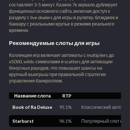
составляет 3-5 минут. Казино 7к зеркало дублирует
функционал основного сайта, включая доступ к
разделу с live dealers для игры в рулетку, блэкджек и
баккару с реальными крупье в режиме реального
времени.
Рекомендуемые слоты для игры
Коллекция игр включает автоматы с multipliers до
x5000, wilds-символами и scatters для активации
бонусных раундов, что повышает шансы на
крупный выигрыш при правильной стратегии
управления банкроллом.
Название слота
RTP
Book of Ra Deluxe
95.1%
Классический автомат
Starburst
96.1%
Популярный слот с ни