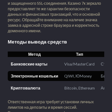
и защищенного SSL-соединения. Казино 7к зеркало
предоставляет те же гарантии безопасности
данных и финансовых транзакций, что и основной
ресурс. Обращайте внимание на наличие значка
замка в адресной строке браузера и корректность
доменного имени.
Методы вывода средств
Метод
Тип
Банковские карты
Visa/MasterCard
Станд
Электронные кошельки
QIWI, ЮMoney
Быстр
Криптовалюта
Bitcoin, Ethereum
Анони
Ответственная игра требует установки личных
лимитов на депозиты и время сессий.