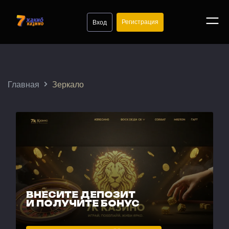
Регистрация
Вход
Главная
Зеркало
ВНЕСИТЕ ДЕПОЗИТ
И ПОЛУЧИТЕ БОНУС