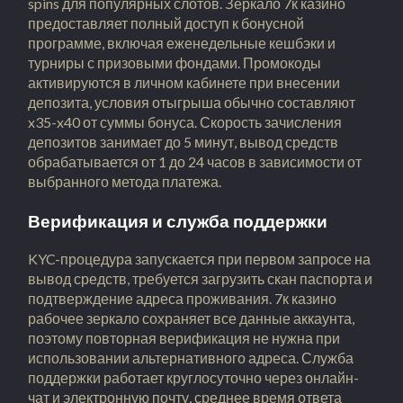
spins для популярных слотов. Зеркало 7к казино
предоставляет полный доступ к бонусной
программе, включая еженедельные кешбэки и
турниры с призовыми фондами. Промокоды
активируются в личном кабинете при внесении
депозита, условия отыгрыша обычно составляют
x35-x40 от суммы бонуса. Скорость зачисления
депозитов занимает до 5 минут, вывод средств
обрабатывается от 1 до 24 часов в зависимости от
выбранного метода платежа.
Верификация и служба поддержки
KYC-процедура запускается при первом запросе на
вывод средств, требуется загрузить скан паспорта и
подтверждение адреса проживания. 7к казино
рабочее зеркало сохраняет все данные аккаунта,
поэтому повторная верификация не нужна при
использовании альтернативного адреса. Служба
поддержки работает круглосуточно через онлайн-
чат и электронную почту, среднее время ответа