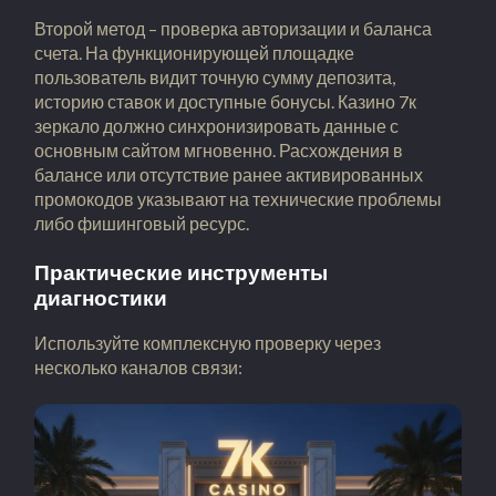
Второй метод – проверка авторизации и баланса
счета. На функционирующей площадке
пользователь видит точную сумму депозита,
историю ставок и доступные бонусы. Казино 7к
зеркало должно синхронизировать данные с
основным сайтом мгновенно. Расхождения в
балансе или отсутствие ранее активированных
промокодов указывают на технические проблемы
либо фишинговый ресурс.
Практические инструменты
диагностики
Используйте комплексную проверку через
несколько каналов связи: