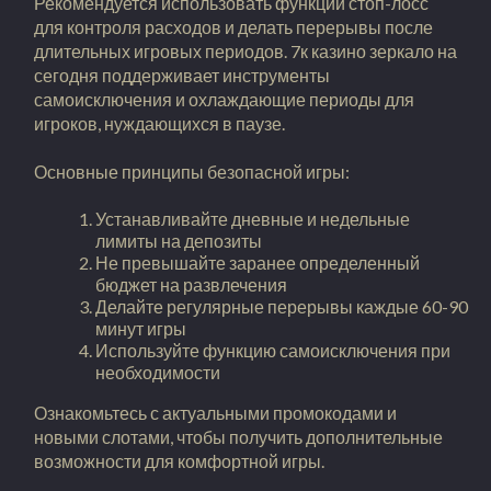
Рекомендуется использовать функции стоп-лосс
для контроля расходов и делать перерывы после
длительных игровых периодов. 7к казино зеркало на
сегодня поддерживает инструменты
самоисключения и охлаждающие периоды для
игроков, нуждающихся в паузе.
Основные принципы безопасной игры:
Устанавливайте дневные и недельные
лимиты на депозиты
Не превышайте заранее определенный
бюджет на развлечения
Делайте регулярные перерывы каждые 60-90
минут игры
Используйте функцию самоисключения при
необходимости
Ознакомьтесь с актуальными промокодами и
новыми слотами, чтобы получить дополнительные
возможности для комфортной игры.