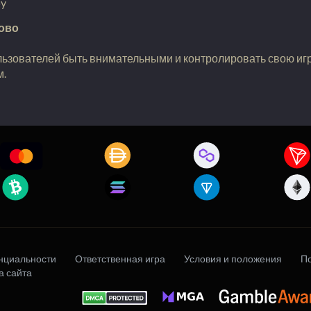
py
лово
ьзователей быть внимательными и контролировать свою игру
м.
нциальности
Ответственная игра
Условия и положения
По
а сайта