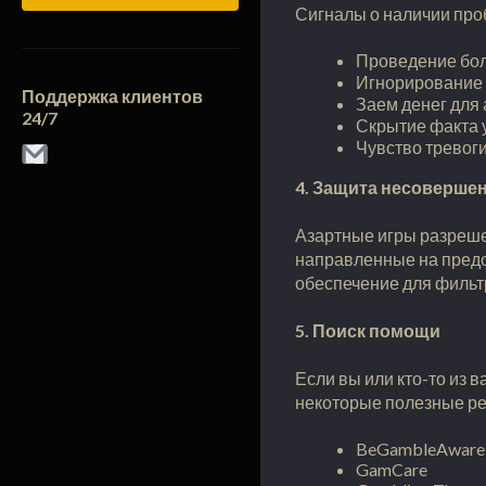
Сигналы о наличии про
Проведение бол
Игнорирование 
Поддержка клиентов
Заем денег для 
24/7
Скрытие факта 
Чувство тревог
4. Защита несоверше
Азартные игры разрешен
направленные на предо
обеспечение для фильтр
5. Поиск помощи
Если вы или кто-то из
некоторые полезные ре
BeGambleAware
GamCare