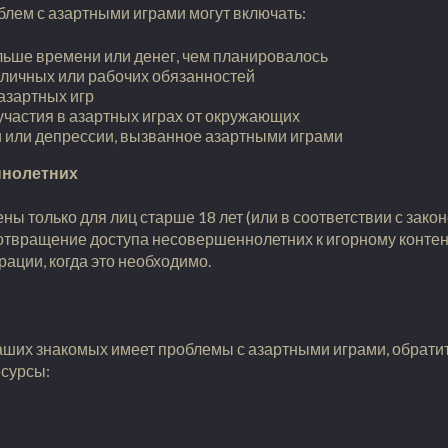
блем с азартными играми могут включать:
ьше времени или денег, чем планировалось
личных или рабочих обязанностей
азартных игр
участия в азартных играх от окружающих
и или депрессии, вызванное азартными играми
ннолетних
ы только для лиц старше 18 лет (или в соответствии с зак
твращение доступа несовершеннолетних к игорному контен
ации, когда это необходимо.
 ваших знакомых имеет проблемы с азартными играми, обрат
сурсы: