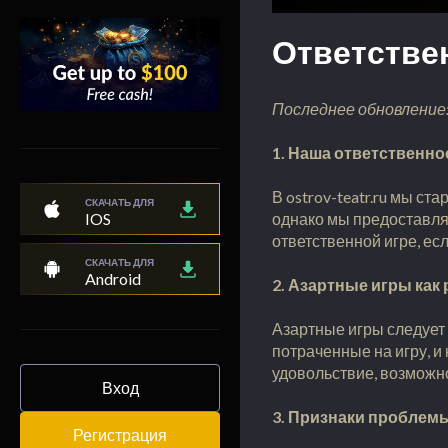
Ответстве
Последнее обновление:
1. Наша ответственно
В ostrov-teatr.ru мы с
СКАЧАТЬ ДЛЯ
IOS
однако мы предоставля
ответственной игре, ес
СКАЧАТЬ ДЛЯ
Android
2. Азартные игры как
Азартные игры следует 
потраченные на игру, и
удовольствие, возможно
Вход
3. Признаки проблем
Регистрация