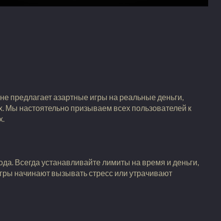
 не предлагает азартные игры на реальные деньги,
. Мы настоятельно призываем всех пользователей к
х.
ода. Всегда устанавливайте лимиты на время и деньги,
игры начинают вызывать стресс или утрачивают