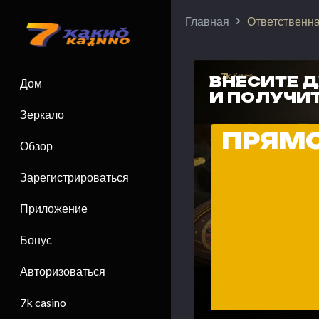
Главная
Ответственна
ВНЕСИТЕ 
Дом
И ПОЛУЧИТ
Зеркало
ПРЯМО
Обзор
Зарегистрироваться
Приложение
Бонус
Авторизоваться
7k casino