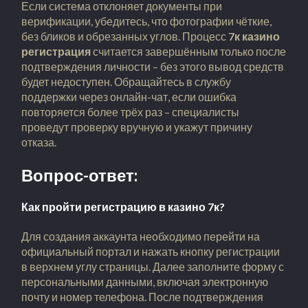
Если система отклоняет документы при
верификации, убедитесь, что фотографии чёткие,
без бликов и обрезанных углов. Процесс
7к казино
регистрация
считается завершённым только после
подтверждения личности – без этого вывод средств
будет недоступен. Обращайтесь в службу
поддержки через онлайн-чат, если ошибка
повторяется более трёх раз – специалисты
проведут проверку вручную и укажут причину
отказа.
Вопрос-ответ:
Как пройти регистрацию в казино 7к?
Для создания аккаунта необходимо перейти на
официальный портал и нажать кнопку регистрации
в верхнем углу страницы. Далее заполните форму с
персональными данными, включая электронную
почту и номер телефона. После подтверждения