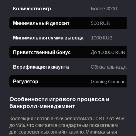
Количество игр
Более 3000
Минимальный депозит
500 RUB
Минимальная сумма вывода
1000 RUB
Приветственный бонус
До 100000 RUB
Верификация аккаунта
Обязательна для вы
Регулятор
Gaming Curacao
Особенности игрового процесса и
банкролл-менеджмент
Коллекция слотов включает автоматы с RTP от 94%
до 98%, что считается стандартным показателем
для современных онлайн-казино. Минимальная