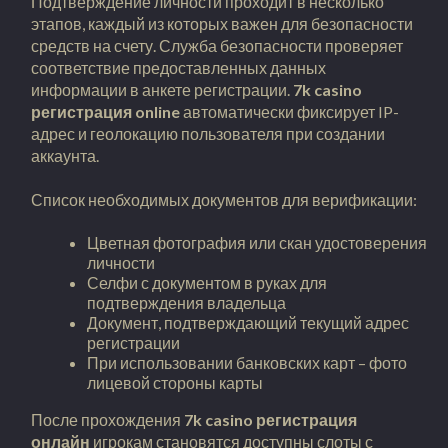
Подтверждение личности проходит в несколько
этапов, каждый из которых важен для безопасности
средств на счету. Служба безопасности проверяет
соответствие предоставленных данных
информации в анкете регистрации.
7k casino
регистрация online
автоматически фиксирует IP-
адрес и геолокацию пользователя при создании
аккаунта.
Список необходимых документов для верификации:
Цветная фотография или скан удостоверения
личности
Селфи с документом в руках для
подтверждения владельца
Документ, подтверждающий текущий адрес
регистрации
При использовании банковских карт – фото
лицевой стороны карты
После прохождения
7k casino регистрация
онлайн
игрокам становятся доступны слоты с