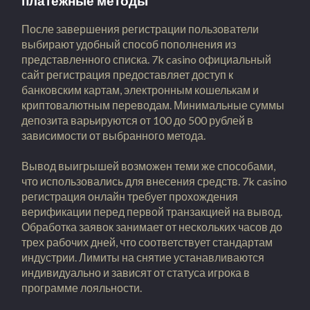
платежные методы
После завершения регистрации пользователи
выбирают удобный способ пополнения из
представленного списка. 7k casino официальный
сайт регистрация предоставляет доступ к
банковским картам, электронным кошелькам и
криптовалютным переводам. Минимальные суммы
депозита варьируются от 100 до 500 рублей в
зависимости от выбранного метода.
Вывод выигрышей возможен теми же способами,
что использовались для внесения средств. 7k casino
регистрация онлайн требует прохождения
верификации перед первой транзакцией на вывод.
Обработка заявок занимает от нескольких часов до
трех рабочих дней, что соответствует стандартам
индустрии. Лимиты на снятие устанавливаются
индивидуально и зависят от статуса игрока в
программе лояльности.