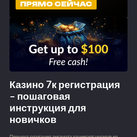
ПРЯМО СЕЙЧАС
Казино 7к регистрация
– пошаговая
инструкция для
новичков
Процесс создания аккаунта занимает несколько