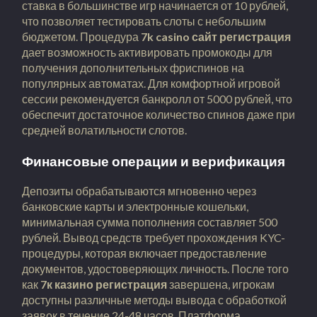
ставка в большинстве игр начинается от 10 рублей,
что позволяет тестировать слоты с небольшим
бюджетом. Процедура
7k casino сайт регистрация
дает возможность активировать промокоды для
получения дополнительных фриспинов на
популярных автоматах. Для комфортной игровой
сессии рекомендуется банкролл от 5000 рублей, что
обеспечит достаточное количество спинов даже при
средней волатильности слотов.
Финансовые операции и верификация
Депозиты обрабатываются мгновенно через
банковские карты и электронные кошельки,
минимальная сумма пополнения составляет 500
рублей. Вывод средств требует прохождения KYC-
процедуры, которая включает предоставление
документов, удостоверяющих личность. После того
как
7к казино регистрация
завершена, игрокам
доступны различные методы вывода с обработкой
заявок в течение 24-48 часов. Платформа