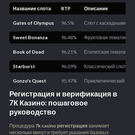
Название слота
RTP
Описание
Gates of Olympus
96.5%
Слот с каскадными ба
Sweet Bonanza
96.48%
Фруктовая тематика с
Book of Dead
96.21%
Египетская тематика
Starburst
96.09%
Классический слот с 
Gonzo's Quest
95.97%
Приключенческий сло
Регистрация и верификация в
7К Казино: пошаговое
руководство
Процедура
7k casino регистрация
занимает
несколько минут и требует указания базовых