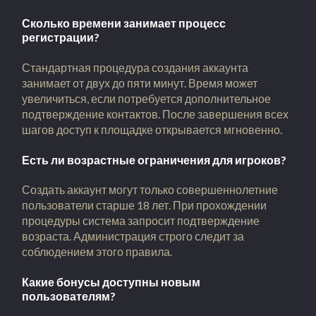
Сколько времени занимает процесс
регистрации?
Стандартная процедура создания аккаунта
занимает от двух до пяти минут. Время может
увеличиться, если потребуется дополнительное
подтверждение контактов. После завершения всех
шагов доступ к площадке открывается мгновенно.
Есть ли возрастные ограничения для игроков?
Создать аккаунт могут только совершеннолетние
пользователи старше 18 лет. При прохождении
процедуры система запросит подтверждение
возраста. Администрация строго следит за
соблюдением этого правила.
Какие бонусы доступны новым
пользователям?