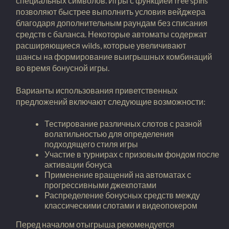
специальных символов. Игры с функцией free spins
позволяют быстрее выполнить условия вейджера
благодаря дополнительным раундам без списания
средств с баланса. Некоторые автоматы содержат
расширяющиеся wilds, которые увеличивают
шансы на формирование выигрышных комбинаций
во время бонусной игры.
Варианты использования приветственных
предложений включают следующие возможности:
Тестирование различных слотов с разной
волатильностью для определения
подходящего стиля игры
Участие в турнирах с призовым фондом после
активации бонуса
Применение вращений на автоматах с
прогрессивными джекпотами
Распределение бонусных средств между
классическими слотами и видеопокером
Перед началом отыгрыша рекомендуется